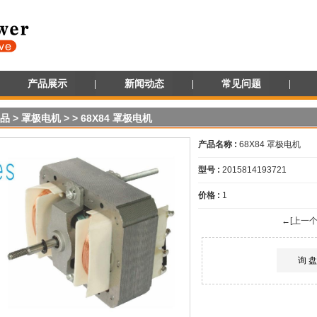
产品展示
新闻动态
常见问题
品
>
罩极电机
>
> 68X84 罩极电机
产品名称 :
68X84 罩极电机
型号 :
2015814193721
价格 :
1
←[上一个
询 盘