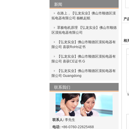
新闻
在路上，【弘龙实业】佛山市顺德区漠
拓电器有限公司 杨帆起航
产
罩极电机原理 【弘龙实业】佛山市顺德
区漠拓电器有限公司
相关
【弘龙实业】佛山市顺德区漠拓电器有
限公司 喜获RoHs证书
【弘龙实业】佛山市顺德区漠拓电器有
限公司 喜获CE证书 G
【弘龙实业】佛山市顺德区漠拓电器有
限公司 Guangdong
联系我们
联系人:
李先生
电话:
+86-0760-22625468