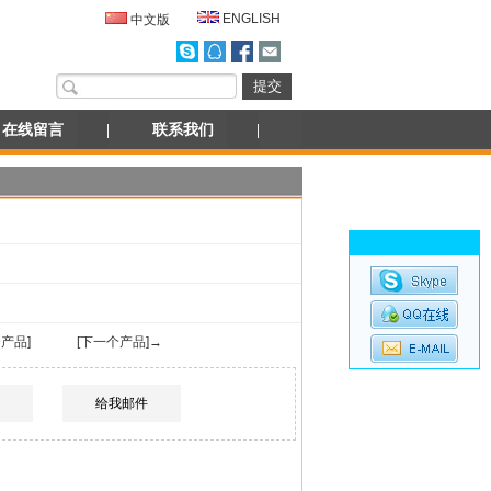
ENGLISH
中文版
在线留言
联系我们
产品]
[下一个产品]→
给我邮件