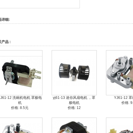
品详细:
产品 :
YJ61-12 洗碗机电机 罩极电
yj61-13 迷你风扇电机 ，罩
YJ61-12
机
极电机
价格: 9
价格: 8.5元
价格: 12