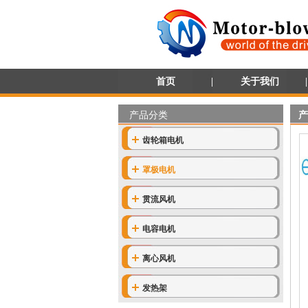
首页
关于我们
产品分类
产
齿轮箱电机
罩极电机
贯流风机
电容电机
离心风机
发热架